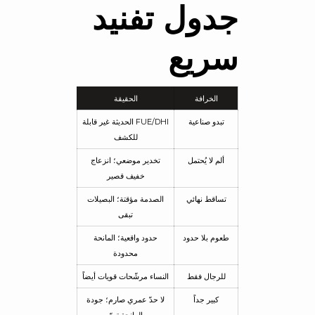
جدول تفنيد
سريع
الخرافة
الحقيقة
تبدو صناعية
FUE/DHI الحديثة غير قابلة
للكشف
ألم لا يُحتمل
تخدير موضعي؛ انزعاج
خفيف قصير
تساقط نهائي
الصدمة مؤقتة؛ البصيلات
تبقى
طعوم بلا حدود
حدود واقعية؛ المانحة
محدودة
للرجال فقط
النساء مرشّحات قويات أيضاً
كبير جداً
لا حدّ عمري صارم؛ جودة