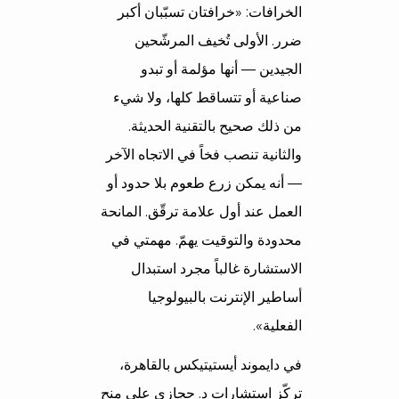
الخرافات: «خرافتان تسبّبان أكبر
ضرر. الأولى تُخيف المرشّحين
الجيدين — أنها مؤلمة أو تبدو
صناعية أو تتساقط كلها، ولا شيء
من ذلك صحيح بالتقنية الحديثة.
والثانية تنصب فخاً في الاتجاه الآخر
— أنه يمكن زرع طعوم بلا حدود أو
العمل عند أول علامة ترقّق. المانحة
محدودة والتوقيت يهمّ. مهمتي في
الاستشارة غالباً مجرد استبدال
أساطير الإنترنت بالبيولوجيا
الفعلية».
في دايموند أيستيتيكس بالقاهرة،
تركّز استشارات د. حجازي على منح