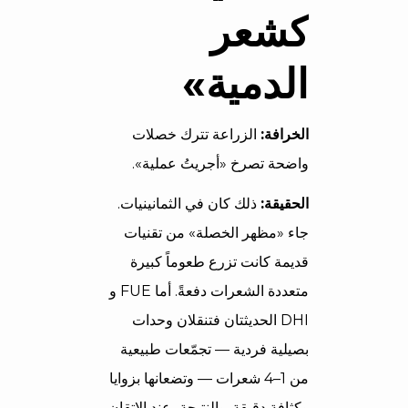
كشعر
الدمية»
الخرافة:
الزراعة تترك خصلات
واضحة تصرخ «أجريتُ عملية».
الحقيقة:
ذلك كان في الثمانينيات.
جاء «مظهر الخصلة» من تقنيات
قديمة كانت تزرع طعوماً كبيرة
متعددة الشعرات دفعةً. أما FUE و
DHI الحديثتان فتنقلان وحدات
بصيلية فردية — تجمّعات طبيعية
من 1–4 شعرات — وتضعانها بزوايا
وكثافة دقيقة. والنتيجة، عند الإتقان،