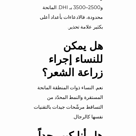
و2500–3500 بـ DHI. المانحة
محدودة، فالادعاءات بأعداد أعلى
بكثير علامة تحذير.
هل يمكن
للنساء إجراء
زراعة الشعر؟
نعم. النساء ذوات المنطقة المانحة
المستقرة والنمط المحدّد من
التساقط مرشّحات جيدات بالتقنيات
نفسها كالرجال.
هل أنا كبير جداً