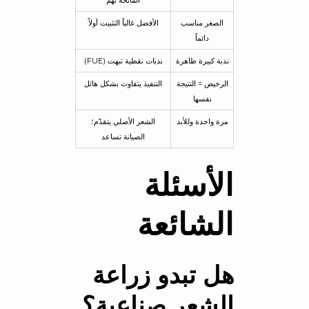
المانحة تهمّ
الصغر مناسب
الأفضل غالباً التثبيت أولاً
دائماً
ندبة كبيرة ظاهرة
ندبات نقطية تبهت (FUE)
الرخيص = النتيجة
التنفيذ يتفاوت بشكل هائل
نفسها
مرة واحدة وللأبد
الشعر الأصلي يتقدّم؛
الصيانة تساعد
الأسئلة
الشائعة
هل تبدو زراعة
الشعر صناعية؟