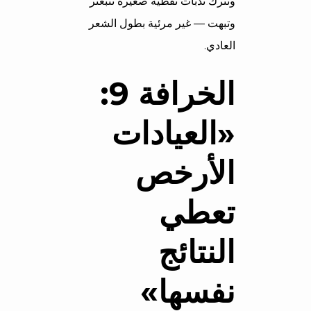
وتترك ندبات نقطية صغيرة تتبعثر
وتبهت — غير مرئية بطول الشعر
العادي.
الخرافة 9:
«العيادات
الأرخص
تعطي
النتائج
نفسها»