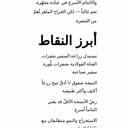
والالتئام الأسرع في عيادة مجهّزة،
نعم غالباً — لكن الجراح الماهر أهمّ
من الشفرة.
أبرز النقاط
تستبدل زراعة السفير شفرات
القناة الفولاذية بشفرات بلّورة
سفير صناعية
النتيجة شقوق V أدقّ تتيح زرعاً
أكثف وأكثر طبيعية
رضّ الأنسجة الأقلّ قد يعني
التئاماً أسرع
الاستخراج والنمو متطابقان مع