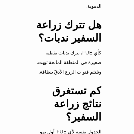
الدموية.
هل تترك زراعة
السفير ندبات؟
كأي FUE، تترك ندبات نقطية
صغيرة في المنطقة المانحة تبهت،
وتلتئم قنوات الزرع الأدقّ بنظافة.
كم تستغرق
نتائج زراعة
السفير؟
الجدول نفسه لأي FUE: أول نمو