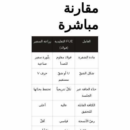
مقارنة
مباشرة
العامل
FUE التقليدية
زراعة السفير
(فولاذ)
مادة الشفرة
فولاذ مقاوم
بلّورة سفير
للصدأ
صناعية
شكل الشقّ
U أو شقّ
حرف V
مستقيم
حدّة الحافة عبر
تكلّ تدريجياً
تحتفظ بحدّتها
الجلسة
الكثافة القابلة
عالية
أعلى
للتحقيق
رضّ الأنسجة
قياسي
أقلّ