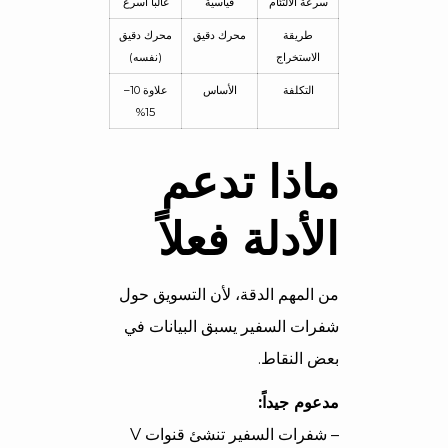
سرعة الالتئام
قياسية
غالباً أسرع
طريقة
محرك دقيق
محرك دقيق
الاستخراج
(نفسه)
التكلفة
الأساس
علاوة 10–
15%
ماذا تدعم
الأدلة فعلاً
من المهم الدقة، لأن التسويق حول
شفرات السفير يسبق البيانات في
بعض النقاط.
مدعوم جيداً:
– شفرات السفير تنشئ قنوات V