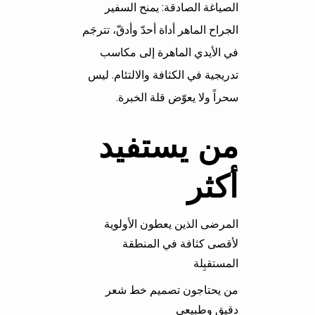
الصياغة الصادقة: يمنح السفير
الجراح الماهر أداة أحدّ وأدقّ، تترجَم
في الأيدي الماهرة إلى مكاسب
تدريجية في الكثافة والالتئام. ليس
سحراً ولا يعوّض قلة الخبرة.
من يستفيد
أكثر
المرضى الذين يعطون الأولوية
لأقصى كثافة في المنطقة
المستقبِلة
من يحتاجون تصميم خط شعر
دقيق وطبيعي