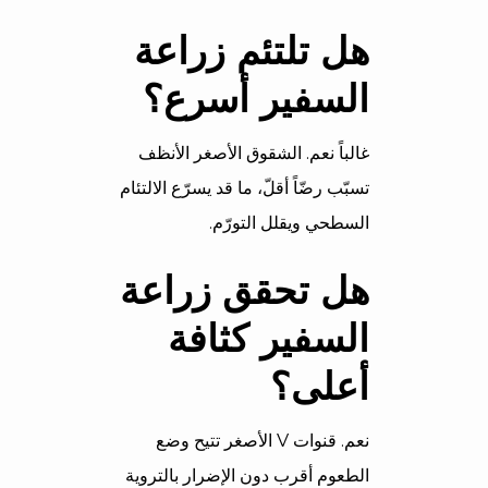
هل تلتئم زراعة
السفير أسرع؟
غالباً نعم. الشقوق الأصغر الأنظف
تسبّب رضّاً أقلّ، ما قد يسرّع الالتئام
السطحي ويقلل التورّم.
هل تحقق زراعة
السفير كثافة
أعلى؟
نعم. قنوات V الأصغر تتيح وضع
الطعوم أقرب دون الإضرار بالتروية