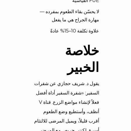
FUE القياسية
لا يحسّن بقاء الطعوم بمفرده —
مهارة الجراح هي ما يفعل
علاوة تكلفة 10–15% عادةً
خلاصة
الخبير
يقول د. شريف حجازي عن شفرات
السفير: «شفرة السفير أداة أفضل
فعلاً لإنشاء مواضع الزرع. قناة V
أنظف، وأستطيع وضع الطعوم
أقرب قليلاً، ويميل المرضى للالتئام
أسرع. لكنني حريص مع المرضى