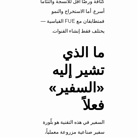
كثافة ورضّاً أقلّ للأنسجة والتئاماً
أسرع. أما الاستخراج والنمو
فمتطابقان مع FUE القياسية —
يختلف فقط إنشاء القنوات.
ما الذي
تشير إليه
«السفير»
فعلاً
السفير في هذه التقنية هو بلّورة
سفير صناعية مزروعة معملياً،