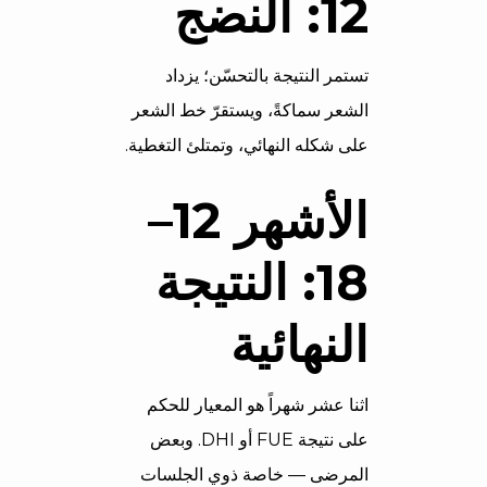
12: النضج
تستمر النتيجة بالتحسّن؛ يزداد
الشعر سماكةً، ويستقرّ خط الشعر
على شكله النهائي، وتمتلئ التغطية.
الأشهر 12–
18: النتيجة
النهائية
اثنا عشر شهراً هو المعيار للحكم
على نتيجة FUE أو DHI. وبعض
المرضى — خاصة ذوي الجلسات