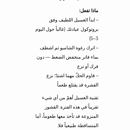
ماذا تفعل:
– ابدأ الغسيل اللطيف وفق
بروتوكول عيادتك (غالباً حول اليوم
3–5)
– اترك رغوة الشامبو ثم اشطف
بماء فاتر منخفض الضغط — دون
فرك أو نزع
– قاوم الحكّ مهما اشتدّ؛ نزع
القشرة قد يقتلع طعماً
تقنية الغسيل أهمّ من أي شيء
تقريباً في هذه الفترة. القشور
المنزوعة قد تأخذ معها طعوماً، أما
المتساقطة طبيعياً فلا.