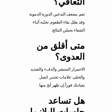
التعافي؟
نعم. يضعف التدخين الدورة الدموية
وقد يقلل بقاء الطعوم. تجنّبه أثناء
الشفاء يحسّن النتائج.
متى أقلق من
العدوى؟
الاحمرار المنتشر والدفء والصديد
والحمّى علامات تحذير. اتصل
بعيادتك فوراً إن ظهر أيّ منها.
هل تساعد
جلسات البلازما