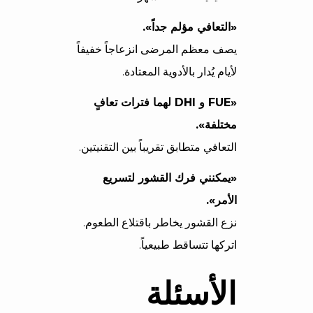
«التعافي مؤلم جداً».
يصف معظم المرضى انزعاجاً خفيفاً
لأيام يُدار بالأدوية المعتادة.
«FUE و DHI لهما فترات تعافٍ
مختلفة».
التعافي متطابق تقريباً بين التقنيتين.
«يمكنني فرك القشور لتسريع
الأمر».
نزع القشور يخاطر باقتلاع الطعوم.
اتركها تتساقط طبيعياً.
الأسئلة