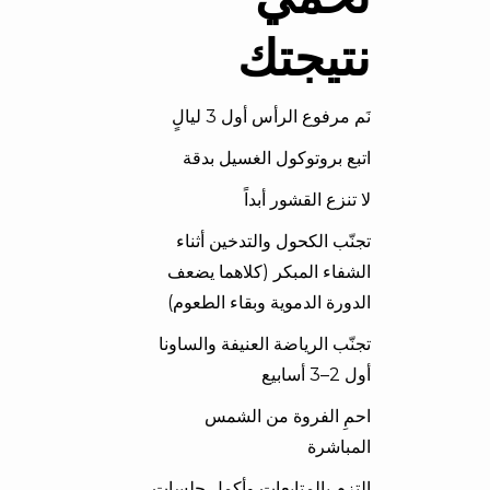
نتيجتك
نَم مرفوع الرأس أول 3 ليالٍ
اتبع بروتوكول الغسيل بدقة
لا تنزع القشور أبداً
تجنّب الكحول والتدخين أثناء
الشفاء المبكر (كلاهما يضعف
الدورة الدموية وبقاء الطعوم)
تجنّب الرياضة العنيفة والساونا
أول 2–3 أسابيع
احمِ الفروة من الشمس
المباشرة
التزم بالمتابعات وأكمل جلسات