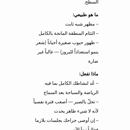
السطح.
ما هو طبيعي:
– مظهر شبه ثابت
– التئام المنطقة المانحة بالكامل
– ظهور حبوب صغيرة أحياناً (شعر
ينمو استعداداً للبروز) — غالباً غير
ضارة
ماذا تفعل:
– عُد لنشاطك الكامل بما فيه
الرياضة والسباحة بعد السماح
– تحلّ بالصبر — أصعب فترة نفسياً
لأنه لا شيء ظاهر يحدث
– إن أوصى جراحك بجلسات بلازما
فغالباً تبدأ الآن