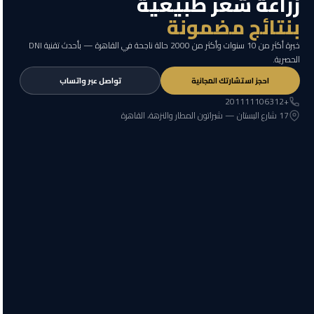
زراعة شعر طبيعية
بنتائج مضمونة
خبرة أكثر من 10 سنوات وأكثر من 2000 حالة ناجحة في القاهرة — بأحدث تقنية DNI
الحصرية.
احجز استشارتك المجانية
تواصل عبر واتساب
+201111106312
17 شارع البستان — شيراتون المطار والنزهة، القاهرة