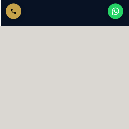
+2000
+10
سنوات خبرة
حالة ناجحة
+185
4.9
تقييم Google
تقييم حقيقي