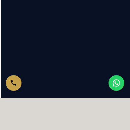
+2000
+10
سنوات خبرة
حالة ناجحة