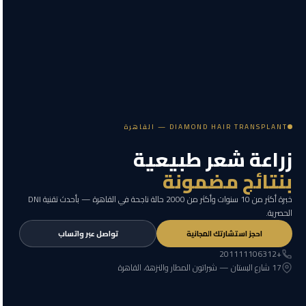
DIAMOND HAIR TRANSPLANT — القاهرة
زراعة شعر طبيعية
بنتائج مضمونة
خبرة أكثر من 10 سنوات وأكثر من 2000 حالة ناجحة في القاهرة — بأحدث تقنية DNI
الحصرية.
احجز استشارتك المجانية
تواصل عبر واتساب
+201111106312
17 شارع البستان — شيراتون المطار والنزهة، القاهرة